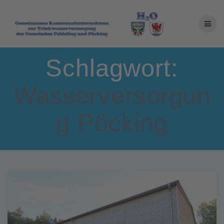
Zum
Inhalt
springen
Schlagwort:
Wasserversorgun
g Pöcking