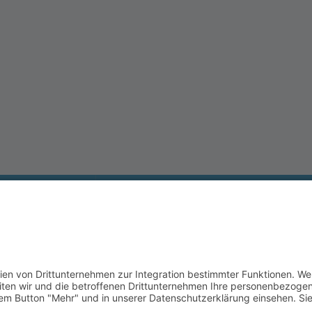
and
ee
ng Vierseenland
afing