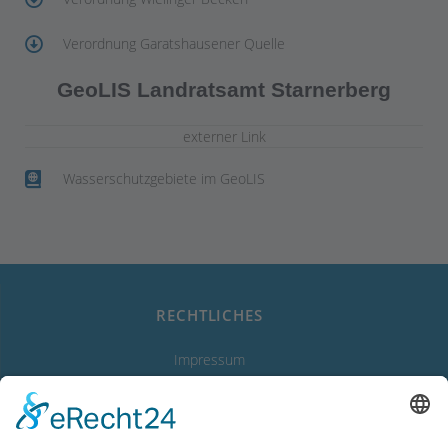
Verordnung Garatshausener Quelle
GeoLIS Landratsamt Starnerberg
externer Link
Wasserschutzgebiete im GeoLIS
RECHTLICHES
Impressum
Datenschutzerklärung
Erklärung zur Barrierefreiheit