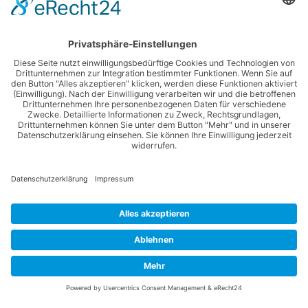
Erklärung zur Barrierefreiheit
LINKS
Abwasserverband
Starnberger See
Wassergewinnung Vierseenland
Gemeinde Feldafing
Gemeinde Pöcking
© 2026 gemeinsames Kommunalunternehmen. Erstellt mit
WordPress und dem Theme
EmpowerWP
.