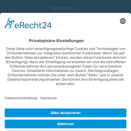
Impressum
Datenschutzerklärung
Erklärung zur Barrierefreiheit
LINKS
Abwasserverband
Starnberger See
Wassergewinnung Vierseenland
Gemeinde Feldafing
Gemeinde Pöcking