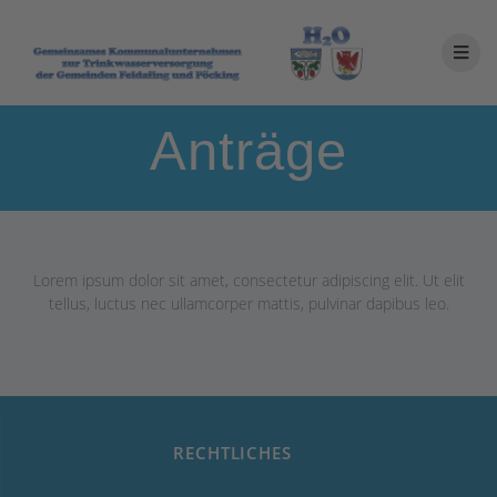
Anträge
Lorem ipsum dolor sit amet, consectetur adipiscing elit. Ut elit
tellus, luctus nec ullamcorper mattis, pulvinar dapibus leo.
RECHTLICHES