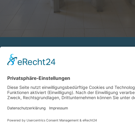
RECHTLICHES
LINKS
Impressum
Abwasserverb
Datenschutzerklärung
Starnberger S
Erklärung zur Barrierefreiheit
Wassergewinnu
Gemeinde Feld
Gemeinde Pöc
Cookie-Einstellungen