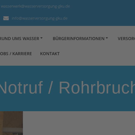
wasserwerk@wasserversorgung-gku.de
info@wasserversorgung-gku.de
RUND UMS WASSER
BÜRGERINFORMATIONEN
VERSO
JOBS / KARRIERE
KONTAKT
Notruf / Rohrbruc