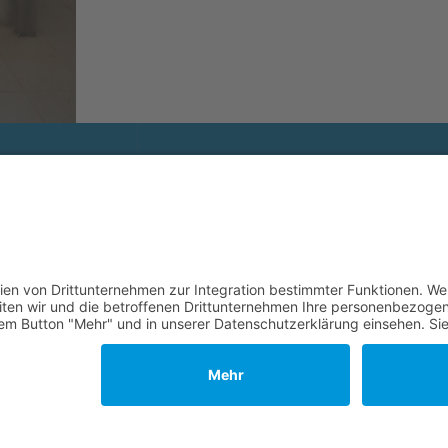
and
ee
ng Vierseenland
afing
king