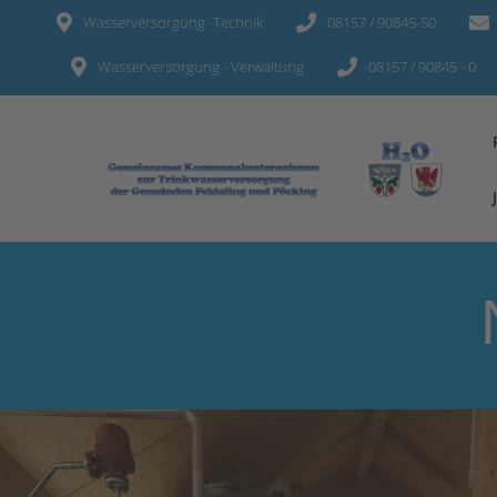
Wasserversorgung -Technik
08157 / 90845-50
Wasserversorgung - Verwaltung
08157 / 90845 - 0